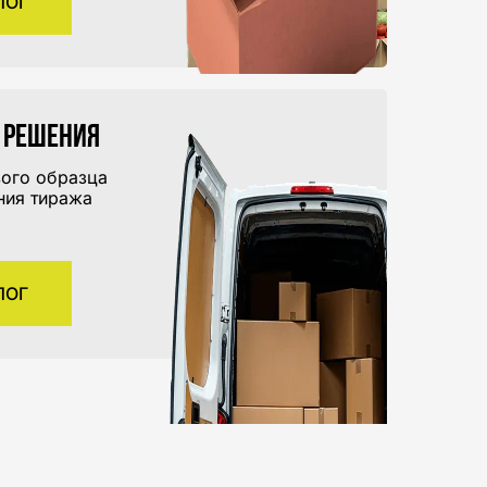
ЛОГ
 решения
вого образца
ния тиража
ЛОГ