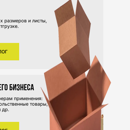
х размеров и листы,
тгрузке.
ЛОГ
его бизнеса
ферам применения:
ольственные товары,
 др.