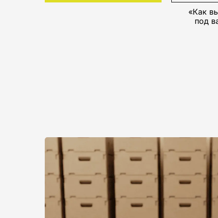
«Как в
под в