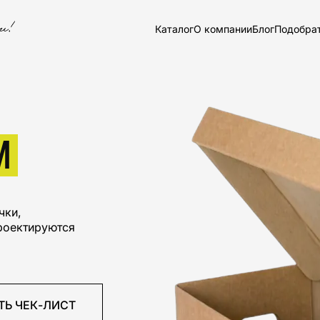
Каталог
О компании
Блог
Подобра
И
чки,
роектируются
ТЬ ЧЕК-ЛИСТ