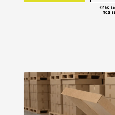
«Как в
под в