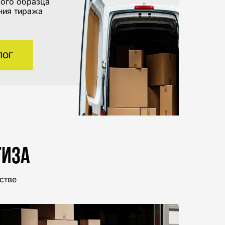
вого образца
ния тиража
ЛОГ
тиза
стве