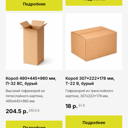
Подробнее
Короб 490*445*960 мм,
Короб 307*222*178 мм,
П-32 ВС, бурый
Т-22 В, бурый
Высокий гофрокороб из
Гофрокороб из трехслойного
пятислойного картона,
картона, 307x222x178 мм,
490х445×960 мм
18
р.
21
р.
204.5
р.
245.4
р.
Подробнее
Подробнее