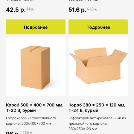
42.5
р.
51.6
р.
51
61.9
р.
р.
Подробнее
Подробнее
Короб 500 * 400 * 700 мм,
Короб 380 * 250 * 120 мм,
Т-22 В, бурый
Т-24 В, бурый
Гофрокороб из трехслойного
Гофрокороб четырехлапанный из
картона, 500x400x700 мм
трехслойного картона,
380x250x120 мм
98
р.
117.6
р.