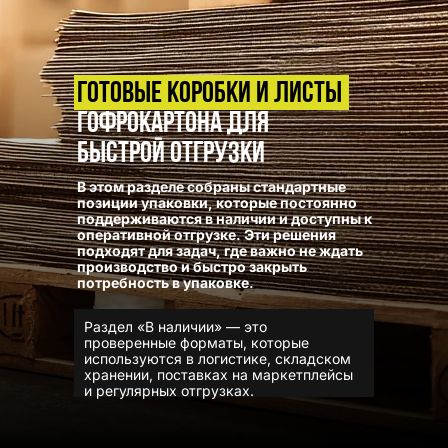
Готовые коробки и листы
гофрокартона для
быстрой отгрузки
В этом разделе собраны стандартные
позиции упаковки, которые постоянно
поддерживаются в наличии и доступны к
оперативной отгрузке. Эти решения
подходят для задач, где важно не ждать
производство и быстро закрыть
потребность в упаковке.
Раздел «В наличии» — это
проверенные форматы, которые
используются в логистике, складском
хранении, поставках на маркетплейсы
и регулярных отгрузках.